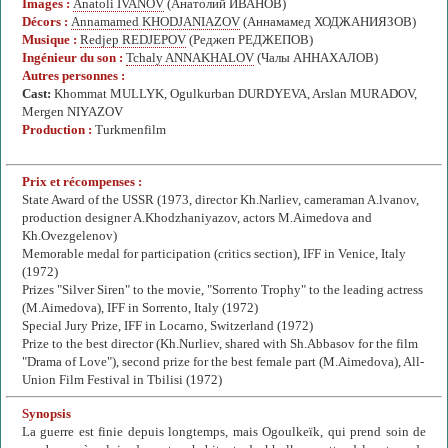
Images :
Anatoli IVANOV
(Анатолий ИВАНОВ)
Décors :
Annamamed KHODJANIAZOV
(Аннамамед ХОДЖАНИЯЗОВ)
Musique :
Redjep REDJEPOV
(Реджеп РЕДЖЕПОВ)
Ingénieur du son :
Tchaly ANNAKHALOV
(Чалы АННАХАЛОВ)
Autres personnes :
Cast:
Khommat MULLYK, Ogulkurban DURDYEVA, Arslan MURADOV,
Mergen NIYAZOV
Production :
Turkmenfilm
Prix et récompenses :
State Award of the USSR (1973, director Kh.Narliev, cameraman A.lvanov,
production designer A.Khodzhaniyazov, actors M.Aimedova and
Kh.Ovezgelenov)
Memorable medal for participation (critics section), IFF in Venice, Italy
(1972)
Prizes "Silver Siren" to the movie, "Sorrento Trophy" to the leading actress
(M.Aimedova), IFF in Sorrento, Italy (1972)
Special Jury Prize, IFF in Locarno, Switzerland (1972)
Prize to the best director (Kh.Nurliev, shared with Sh.Abbasov for the film
"Drama of Love"), second prize for the best female part (M.Aimedova), All-
Union Film Festival in Tbilisi (1972)
Synopsis
La guerre est finie depuis longtemps, mais Ogoulkeïk, qui prend soin de