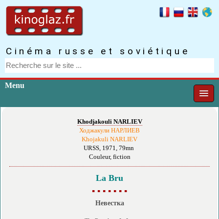
Cinéma russe et soviétique
Menu
Khodjakouli NARLIEV
Ходжакули НАРЛИЕВ
Khojakuli NARLIEV
URSS, 1971, 79mn
Couleur, fiction
La Bru
▪ ▪ ▪ ▪ ▪ ▪ ▪
Невестка