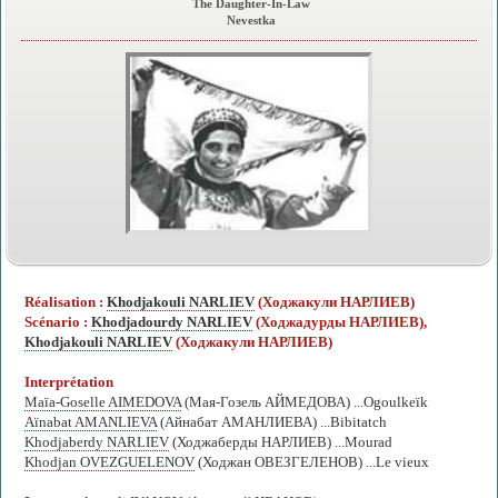
The Daughter-In-Law
Nevestka
Réalisation :
Khodjakouli NARLIEV
(Ходжакули НАРЛИЕВ)
Scénario :
Khodjadourdy NARLIEV
(Ходжадурды НАРЛИЕВ),
Khodjakouli NARLIEV
(Ходжакули НАРЛИЕВ)
Interprétation
Maïa-Goselle AIMEDOVA
(Мая-Гозель АЙМЕДОВА) ...Ogoulkeïk
Aïnabat AMANLIEVA
(Айнабат АМАНЛИЕВА) ...Bibitatch
Khodjaberdy NARLIEV
(Ходжаберды НАРЛИЕВ) ...Mourad
Khodjan OVEZGUELENOV
(Ходжан ОВЕЗГЕЛЕНОВ) ...Le vieux