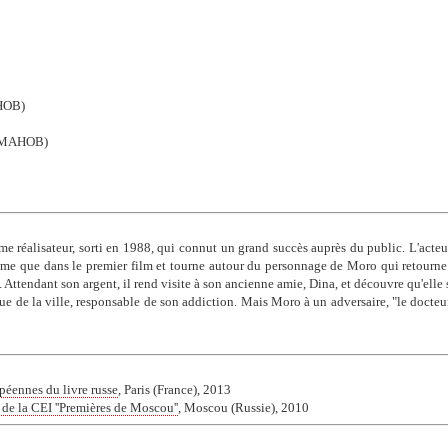
НОВ)
ГМАНОВ)
 réalisateur, sorti en 1988, qui connut un grand succès auprès du public. L'acteur
ême que dans le premier film et tourne autour du personnage de Moro qui retourne à
 Attendant son argent, il rend visite à son ancienne amie, Dina, et découvre qu'elle s
ogue de la ville, responsable de son addiction. Mais Moro à un adversaire, "le docteu
péennes du livre russe
, Paris (France), 2013
 de la CEI ''Premières de Moscou''
, Moscou (Russie), 2010