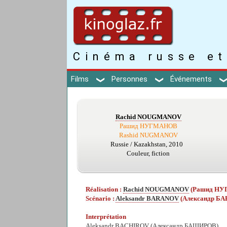
Cinéma russe et
Films
Personnes
Événements
Rachid NOUGMANOV
Рашид НУГМАНОВ
Rashid NUGMANOV
Russie / Kazakhstan, 2010
Couleur, fiction
Réalisation :
Rachid NOUGMANOV
(Рашид Н
Scénario :
Aleksandr BARANOV
(Александр Б
Interprétation
Aleksandr BACHIROV
(Александр БАШИРОВ)