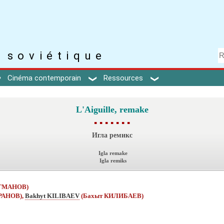
 soviétique
Cinéma contemporain
Ressources
L'Aiguille, remake
▪ ▪ ▪ ▪ ▪ ▪ ▪
Игла ремикс
Igla remake
Igla remiks
УГМАНОВ)
АРАНОВ),
Bakhyt KILIBAEV
(Бахыт КИЛИБАЕВ)