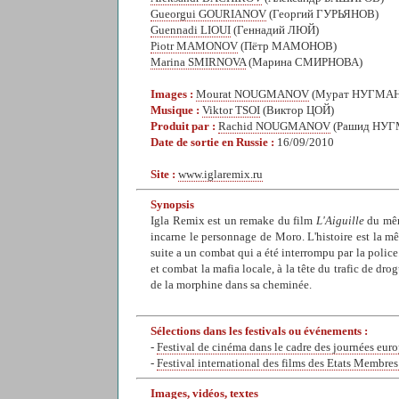
Gueorgui GOURIANOV
(Георгий ГУРЬЯНОВ)
Guennadi LIOUI
(Геннадий ЛЮЙ)
Piotr MAMONOV
(Пётр МАМОНОВ)
Marina SMIRNOVA
(Марина СМИРНОВА)
Images :
Mourat NOUGMANOV
(Мурат НУГМА
Musique :
Viktor TSOI
(Виктор ЦОЙ)
Produit par :
Rachid NOUGMANOV
(Рашид НУ
Date de sortie en Russie :
16/09/2010
Site :
www.iglaremix.ru
Synopsis
Igla Remix est un remake du film
L'Aiguille
du même
incarne le personnage de Moro. L'histoire est la m
suite a un combat qui a été interrompu par la police.
et combat la mafia locale, à la tête du trafic de dr
de la morphine dans sa cheminée.
Sélections dans les festivals ou événements :
-
Festival de cinéma dans le cadre des journées euro
-
Festival international des films des Etats Membres
Images, vidéos, textes