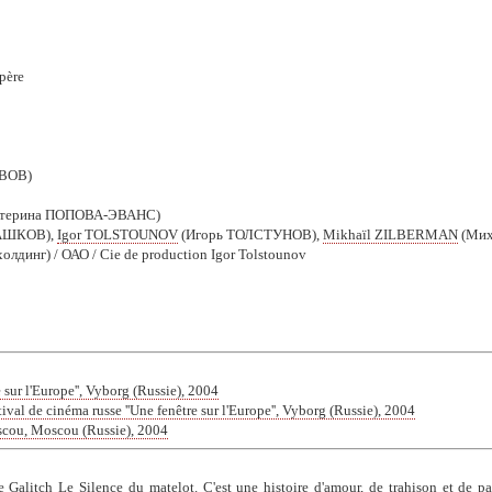
père
АВОВ)
атерина ПОПОВА-ЭВАНС)
АШКОВ),
Igor TOLSTOUNOV
(Игорь ТОЛСТУНОВ),
Mikhaïl ZILBERMAN
(Ми
лдинг) / ОАО / Cie de production Igor Tolstounov
 sur l'Europe'', Vyborg (Russie), 2004
ival de cinéma russe ''Une fenêtre sur l'Europe'', Vyborg (Russie), 2004
oscou, Moscou (Russie), 2004
re Galitch Le Silence du matelot. C'est une histoire d'amour, de trahison et de p