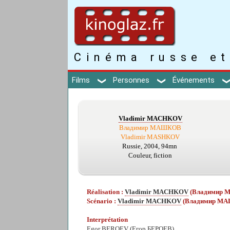
Cinéma russe et
Films
Personnes
Événements
Vladimir MACHKOV
Владимир МАШКОВ
Vladimir MASHKOV
Russie, 2004, 94mn
Couleur, fiction
Réalisation :
Vladimir MACHKOV
(Владимир
Scénario :
Vladimir MACHKOV
(Владимир М
Interprétation
Egor BEROEV
(Егор БЕРОЕВ)