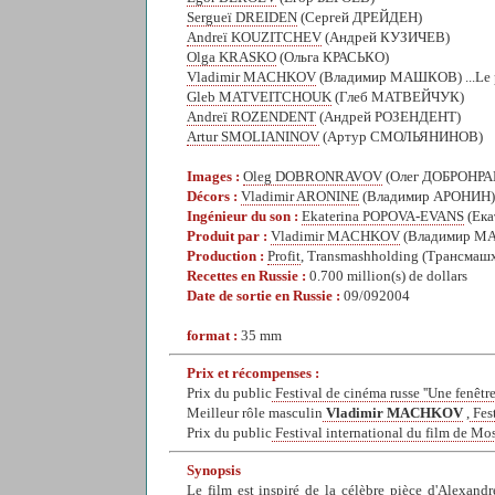
Sergueï DREIDEN
(Сергей ДРЕЙДЕН)
Andreï KOUZITCHEV
(Андрей КУЗИЧЕВ)
Olga KRASKO
(Ольга КРАСЬКО)
Vladimir MACHKOV
(Владимир МАШКОВ) ...Le 
Gleb MATVEITCHOUK
(Глеб МАТВЕЙЧУК)
Andreï ROZENDENT
(Андрей РОЗЕНДЕНТ)
Artur SMOLIANINOV
(Артур СМОЛЬЯНИНОВ)
Images :
Oleg DOBRONRAVOV
(Олег ДОБРОНР
Décors :
Vladimir ARONINE
(Владимир АРОНИН)
Ingénieur du son :
Ekaterina POPOVA-EVANS
(Ек
Produit par :
Vladimir MACHKOV
(Владимир М
Production :
Profit
, Transmashholding (Трансмашхо
Recettes en Russie :
0.700 million(s) de dollars
Date de sortie en Russie :
09/092004
format :
35 mm
Prix et récompenses :
Prix du public
Festival de cinéma russe ''Une fenêtre
Meilleur rôle masculin
Vladimir MACHKOV
,
Fest
Prix du public
Festival international du film de M
Synopsis
Le film est inspiré de la célèbre pièce d'Alexand