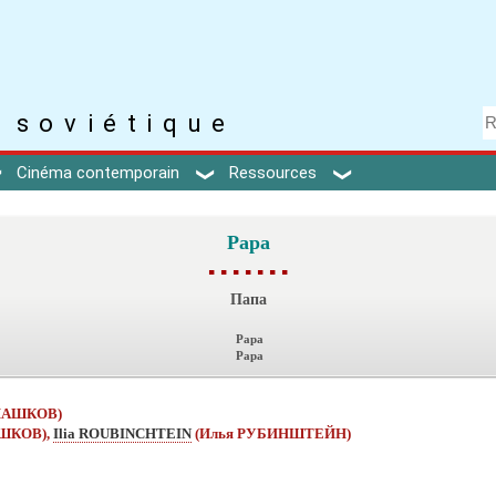
 soviétique
Cinéma contemporain
Ressources
Papa
▪ ▪ ▪ ▪ ▪ ▪ ▪
Папа
Papa
Papa
 МАШКОВ)
АШКОВ),
Ilia ROUBINCHTEIN
(Илья РУБИНШТЕЙН)