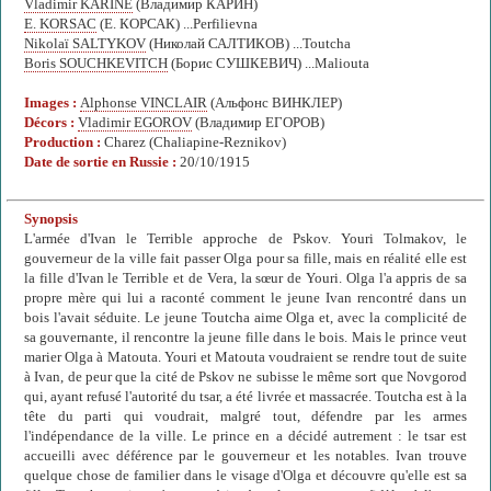
Vladimir KARINE
(Владимир КАРИН)
E. KORSAC
(Е. КОРСАК) ...Perfilievna
Nikolaï SALTYKOV
(Николай САЛТИКОВ) ...Toutcha
Boris SOUCHKEVITCH
(Борис СУШКЕВИЧ) ...Maliouta
Images :
Alphonse VINCLAIR
(Альфонс ВИНКЛЕР)
Décors :
Vladimir EGOROV
(Владимир ЕГОРОВ)
Production :
Charez (Chaliapine-Reznikov)
Date de sortie en Russie :
20/10/1915
Synopsis
L'armée d'Ivan le Terrible approche de Pskov. Youri Tolmakov, le
gouverneur de la ville fait passer Olga pour sa fille, mais en réalité elle est
la fille d'Ivan le Terrible et de Vera, la sœur de Youri. Olga l'a appris de sa
propre mère qui lui a raconté comment le jeune Ivan rencontré dans un
bois l'avait séduite. Le jeune Toutcha aime Olga et, avec la complicité de
sa gouvernante, il rencontre la jeune fille dans le bois. Mais le prince veut
marier Olga à Matouta. Youri et Matouta voudraient se rendre tout de suite
à Ivan, de peur que la cité de Pskov ne subisse le même sort que Novgorod
qui, ayant refusé l'autorité du tsar, a été livrée et massacrée. Toutcha est à la
tête du parti qui voudrait, malgré tout, défendre par les armes
l'indépendance de la ville. Le prince en a décidé autrement : le tsar est
accueilli avec déférence par le gouverneur et les notables. Ivan trouve
quelque chose de familier dans le visage d'Olga et découvre qu'elle est sa