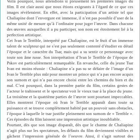
Voilà pourquoi, nous attendions si pieusement les premières images du
film. Il est clair aussi que nous étions exigeants à l’égard de ce que ces
images révèleraient. En effet, avec la participation d’un artiste tel que
Chaliapine dont l’envergure est immense, il n’est pas possible d’user de la
même unité de mesure qu’à l’ordinaire pour juger l’œuvre. Dans chacune
des œuvres auxquelles il a pu participer, son nom est étroitement lié à la
perfection artistique.
Cet Ivan le Terrible, interprété par Chaliapine, est le fruit d’un immense
talent de sculpteur qui ne s’est pas seulement contenté d’étudier en détail
l’époque et le caractère du Tsar, mais qui a su sentir ce personnage avec
toute son âme russe. Son interprétation d’Ivan le Terrible de l’époque de
Pskov est particulièrement remarquable. En revanche, celle du jeune Tsar
Ivan est moins réussie : Chaliapine n’a pas su se défaire de l’image d’un
Ivan le Terrible plus mûr pour montrer un prince qui n’a pas encore acquis
son surnom et qui n’a pas encore choisi entre les chemins du bien et du
mal. C’est pourquoi, dans la première partie du film, certains gestes de
l’acteur le trahissent et le spectateur voit le vieux tsar à la place du jeune.
La troisième et la quatrième parties de l’œuvre sont pourtant impeccables.
Elles montrent l’époque où Ivan le Terrible apparaît dans toute sa
puissance et se trouve complètement habité par un pouvoir sans obstacles,
l’époque à laquelle le tsar justifie pleinement son surnom de « Terrible ».
Ces épisodes du film laissent une impression artistique inoubliable.
Pourtant, dès que son image disparaît, dès que le charme de Chaliapine
n’agit plus sur les spectateurs, les défauts du film deviennent visibles et
gâchent l’impression générale de l’oeuvre. Ainsi, il s’agit surtout des