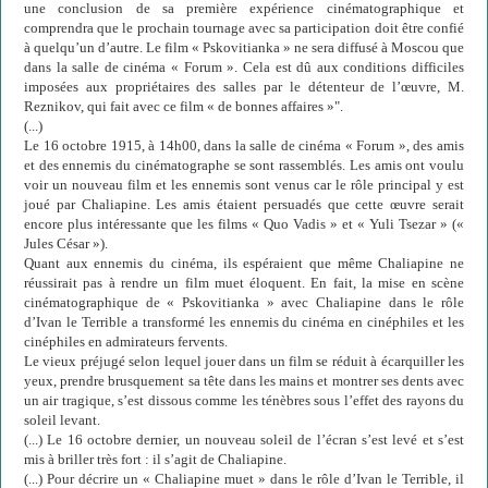
une conclusion de sa première expérience cinématographique et
comprendra que le prochain tournage avec sa participation doit être confié
à quelqu’un d’autre. Le film « Pskovitianka » ne sera diffusé à Moscou que
dans la salle de cinéma « Forum ». Cela est dû aux conditions difficiles
imposées aux propriétaires des salles par le détenteur de l’œuvre, M.
Reznikov, qui fait avec ce film « de bonnes affaires »".
(...)
Le 16 octobre 1915, à 14h00, dans la salle de cinéma « Forum », des amis
et des ennemis du cinématographe se sont rassemblés. Les amis ont voulu
voir un nouveau film et les ennemis sont venus car le rôle principal y est
joué par Chaliapine. Les amis étaient persuadés que cette œuvre serait
encore plus intéressante que les films « Quo Vadis » et « Yuli Tsezar » («
Jules César »).
Quant aux ennemis du cinéma, ils espéraient que même Chaliapine ne
réussirait pas à rendre un film muet éloquent. En fait, la mise en scène
cinématographique de « Pskovitianka » avec Chaliapine dans le rôle
d’Ivan le Terrible a transformé les ennemis du cinéma en cinéphiles et les
cinéphiles en admirateurs fervents.
Le vieux préjugé selon lequel jouer dans un film se réduit à écarquiller les
yeux, prendre brusquement sa tête dans les mains et montrer ses dents avec
un air tragique, s’est dissous comme les ténèbres sous l’effet des rayons du
soleil levant.
(...) Le 16 octobre dernier, un nouveau soleil de l’écran s’est levé et s’est
mis à briller très fort : il s’agit de Chaliapine.
(...) Pour décrire un « Chaliapine muet » dans le rôle d’Ivan le Terrible, il