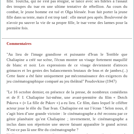
fille. Toutcha, qui ne s'est pas résigné, se lance avec ses fidèles à l'assaut
des troupes du tsar en une ultime tentative de rébellion. Au cours du
combat, le jeune homme est tué et Olga blessée. Ivan fait porter la jeune
fille dans sa tente, mais il est trop tard : elle meurt peu après. Bouleversé de
n'avoir pu sauver la vie de sa propre fille, le tsar verse des larmes pour la
première fois.
Commentaires
"Au lieu de l'image grandiose et puissante d'Ivan le Terrible que
Chaliapine a créé sur scène, l'écran montre un visage fortement maquillé
de blanc et noir. Les expressions de ce visage deviennent d'atroces
grimaces et les gestes des balancements brutaux de bras et de jambes.(...)
Cette faute a été faite uniquement par méconnaissance des exigences du
jeu cinématographique comparé au jeu théâtral" Poudovkine (1947)
"Le 16 octobre dernier, en présence de la presse, de nombreux comédiens
et de F. I. Chaliapine lui-même, une avant-première du film « Dotch
Pskova » (« La fille de Pskov ») a eu lieu. Ce film, dans lequel le célèbre
acteur joue le rôle du Tsar Ivan. Chaliapine est sur l’écran ! Selon nous, il
s’agit bien d’une grande victoire : le cinématographe a été reconnu par ce
génie planétaire qu’est Chaliapine ; inversement, le cinématographe a
inclus dans son répertoire une œuvre faisant apparaître le grand acteur.
N’est-ce pas là une fête du cinématographe ?