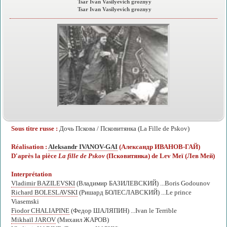
Tsar Ivan Vasilyevich groznyy
Tsar Ivan Vasilyevich groznyy
Sous titre russe :
Дочь Пскова / Псковитянка (La Fille de Pskov)
Réalisation :
Aleksandr IVANOV-GAI
(Александр ИВАНОВ-ГАЙ)
D'après la pièce
La fille de Pskov
(Псковитянка) de Lev Meï (Лев Мей)
Interprétation
Vladimir BAZILEVSKI
(Владимир БАЗИЛЕВСКИЙ) ...Boris Godounov
Richard BOLESLAVSKI
(Ришард БОЛЕСЛАВСКИЙ) ...Le prince
Viasemski
Fiodor CHALIAPINE
(Федор ШАЛЯПИН) ...Ivan le Terrible
Mikhaïl JAROV
(Михаил ЖАРОВ)