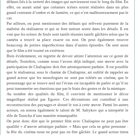
défauts liés à la netteté des images qui surviennent tout le long du film. En
effet, on aurait aimé que certaines scènes soient réalisées dans un plus
grand contraste d’ombre et de lumière, ce qui n’est malheureusement pas le
cas.
Par ailleurs, on peut mentionner des défauts qui relèvent purement de la
maîtrise du réalisateur et qui se font surtout sentir dans les détails. Il est
vrai que les scènes de foule sont tantôt réussies tantôt gâchées selon que la
caméra a trouvé sa place exacte ou non. On peut également trouver
beaucoup de petites imperfections dans d’autres épisodes. On sent aussi
que le film a été tourné en extérieur.
Bien évidemment, on regrette de devoir attirer l’attention sur ce genre de
détails. Toutefois, comme nous l’avons déjà indiqué, une œuvre avec la
participation de Chaliapine doit être artistiquement parfaite. Il est possible
que le réalisateur, sous le charme de Chaliapine, ait oublié de rappeler au
grand acteur que les monologues ne sont pas tolérés au cinéma, que le
personnage qui se trouve seul sur l’écran est incapable de parler et qu’il ne
peut transmettre ses émotions que par le biais des gestes et de la mimique.
Au nombre des qualités du film, il convient de mentionner le décor
magnifique réalisé par Egorov. Ces décorations ont contribué à une
reconstruction des paysages et donné le ton à cette œuvre. Parmi les autres
acteurs, on notera également le talent de M. Saltykov qui a interprété le
rôle de Toutcha d’une manière remarquable.
On peut donc dire que le premier film avec Chaliapine ne peut pas être
qualifié « d’œuvre artistique parfaite. » Mais que cela ne gène personne :
la fête du cinéma russe ne peut pas en être gâchée. Le grand acteur tirera