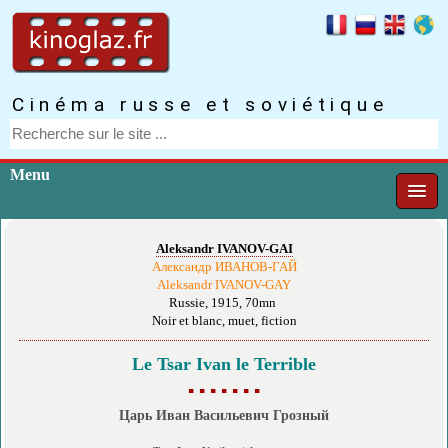
Cinéma russe et soviétique
Menu
Aleksandr IVANOV-GAI
Александр ИВАНОВ-ГАЙ
Aleksandr IVANOV-GAY
Russie, 1915, 70mn
Noir et blanc, muet, fiction
Le Tsar Ivan le Terrible
▪ ▪ ▪ ▪ ▪ ▪ ▪
Царь Иван Васильевич Грозный