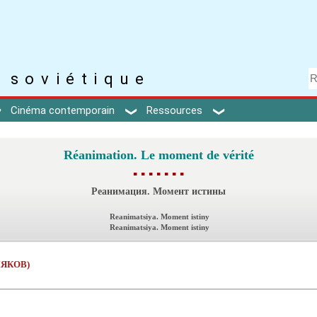
 soviétique
Cinéma contemporain
Ressources
Réanimation. Le moment de vérité
▪ ▪ ▪ ▪ ▪ ▪ ▪
Реанимация. Момент истины
Reanimatsiya. Moment istiny
Reanimatsiya. Moment istiny
ЛЯКОВ)