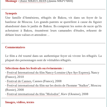
Montage :
Diane MKRTCHIAN
(Диана МКРТЧЯН)
Synopsis
Une famille d'Arméniens, réfugiés de Bakou, vit dans un foyer de la
banlieue de Moscou. Les grands parents se querellent à cause du figuier
abandonné dans le jardin de Bakou. Ils comptent les sortes de sucre qu'ils
achetaient à Bakou, énumèrent leurs camarades d'études, refusent de
défaire leurs valises et attendent ...
Commentaires
Le film a été tourné dans un authentique foyer où vivent les réfugiés. La
plupart des personnages sont de véritables réfugiés.
Sélections dans les festivals ou événements :
-
Festival International du film Nancy-Lorraine (Aye Aye Express)
, Nancy
(France), 2010
-
Festival de Cannes
, Cannes (France), 2008
-
Festival international du film sur les droits de l'homme "Stalker"
, Moscou
(Russie), 2008
-
Festival international du film "Molodist"
, Kiev (Ukraine), 2008
Images, vidéos, textes