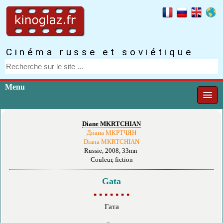
Cinéma russe et soviétique
Menu
Diane MKRTCHIAN
Диана МКРТЧЯН
Diana MKRTCHIAN
Russie, 2008, 33mn
Couleur, fiction
Gata
▪ ▪ ▪ ▪ ▪ ▪ ▪
Гата