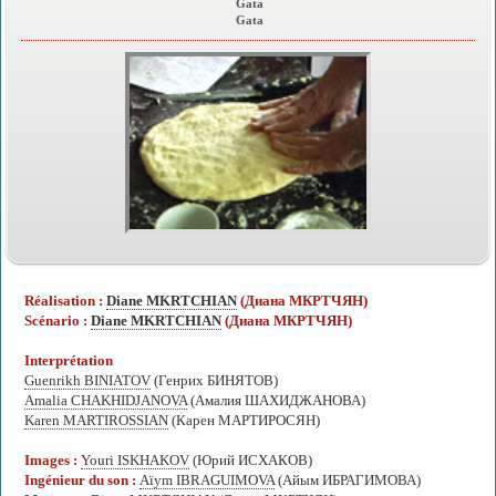
Gata
Gata
Réalisation :
Diane MKRTCHIAN
(Диана МКРТЧЯН)
Scénario :
Diane MKRTCHIAN
(Диана МКРТЧЯН)
Interprétation
Guenrikh BINIATOV
(Генрих БИНЯТОВ)
Amalia CHAKHIDJANOVA
(Амалия ШАХИДЖАНОВА)
Karen MARTIROSSIAN
(Карен МАРТИРОСЯН)
Images :
Youri ISKHAKOV
(Юрий ИСХАКОВ)
Ingénieur du son :
Aïym IBRAGUIMOVA
(Айым ИБРАГИМОВА)