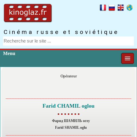
Cinéma russe et soviétique
Menu
Opérateur
Farid CHAMIL oglou
▪ ▪ ▪ ▪ ▪ ▪ ▪
Фарид ШАМИЛЬ оглу
Farid SHAMIL oglu