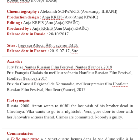
Robert VAAB
(Роберт ВААБ)
Cinematography :
Aleksandr SCHWARTZ
(Александр ШВАРЦ)
Production design :
Anja KREIS
(Аня (Anja) КРАЙС)
Editing :
Anja KREIS
(Аня (Anja) КРАЙС)
Produced by :
Anja KREIS
(Аня (Anja) КРАЙС)
Release date in Russia :
26/10/2017
Sites :
Page sur AllocinÃ©
,
page sur IMDb
Release date in France :
2019-07-17,
Site
Awards :
Jury Prize
Nantes Russian Film Festival, Nantes (France), 2019
Prix François Chalais du meilleur scénario
Honfleur Russian Film Festival,
Honfleur (France), 2017
Prix du Conseil Régional de Normandie, meilleur premier film
Honfleur
Russian Film Festival, Honfleur (France), 2017
Plot synopsis
Russia. 2000. Anton wants to fulfill the last wish of his brother dead in
Chechnya. Vika wants to go to a nightclub. Vera, goes door to door with
her Jehovah’s witness friend. Crimes are committed. Nobody’s guilty.
Commentaries
«
Folle nuit russe
» : vingt-quatre heures dans la vie d’une ville à la