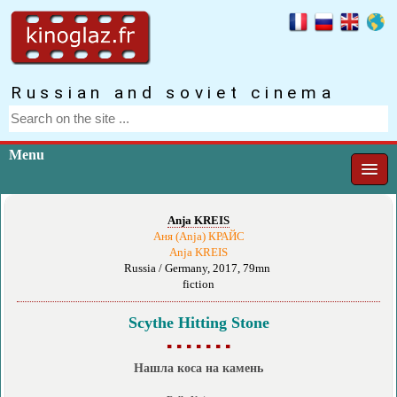
Russian and soviet cinema
Menu
Anja KREIS
Аня (Anja) КРАЙС
Anja KREIS
Russia / Germany, 2017, 79mn
fiction
Scythe Hitting Stone
▪ ▪ ▪ ▪ ▪ ▪ ▪
Нашла коса на камень