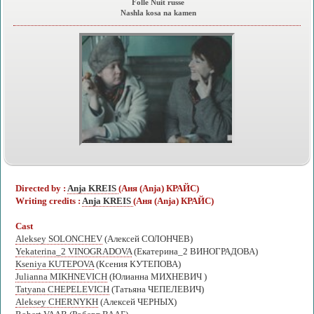
Folle Nuit russe
Nashla kosa na kamen
Directed by :
Anja KREIS
(Аня (Anja) КРАЙС)
Writing credits :
Anja KREIS
(Аня (Anja) КРАЙС)
Cast
Aleksey SOLONCHEV
(Алексей СОЛОНЧЕВ)
Yekaterina_2 VINOGRADOVA
(Екатерина_2 ВИНОГРАДОВА)
Kseniya KUTEPOVA
(Ксения КУТЕПОВА)
Julianna MIKHNEVICH
(Юлианна МИХНЕВИЧ )
Tatyana CHEPELEVICH
(Татьяна ЧЕПЕЛЕВИЧ)
Aleksey CHERNYKH
(Алексей ЧЕРНЫХ)