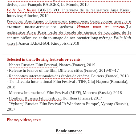
dérive
, Jean-François RAUGER, Le Monde, 2019
Folle Nuit Russe
BONUS VO "Interview de la réalisatrice Anja Kreis"
,
Interview, Allocine, 2019
Режиссер Аня Крайс о Кельнской киношколе, белорусской цензуре и
съемках полнометражного дебюта
Нашла коса на камень
.[La
réalisatrice Anya Kreis parle de l'école de cinéma de Cologne, de la
censure biélorusse et du tournage de son premier long métrage
Folle Nuit
russe
]
, Алиса ТАЕЖНАЯ, Kinopoisk, 2018
Selected in the following festivals or events :
-
Nantes Russian Film Festival
, Nantes (France), 2019
-
Release in France of the film
, Different cities (France), 2019-07-17
-
Rencontres internationales des écoles de cinéma
, Poitiers (France), 2018
-
Transilvania International Film Festival : TIFF
, Cluj Napoca (Romania),
2018
-
Moscow International Film Festival (MIFF)
, Moscow (Russia), 2018
-
Honfleur Russian Film Festival
, Honfleur (France), 2017
-
"Vyborg" Russian Film Festival ''A Window to Europe''
, Vyborg (Russia),
2017
Photos, videos, texts
Bande annonce