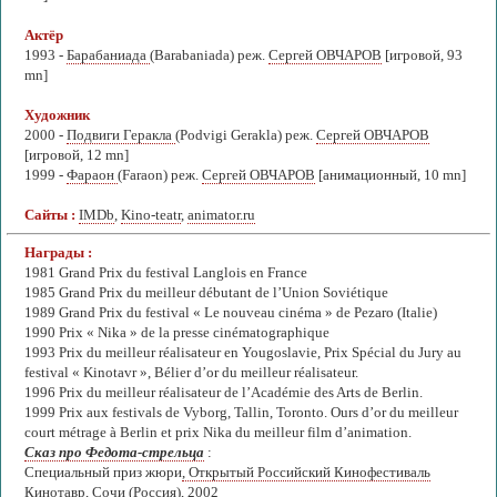
Актёр
1993 -
Барабаниада
(Barabaniada) реж.
Сергей ОВЧАРОВ
[игровой, 93
mn]
Художник
2000 -
Подвиги Геракла
(Podvigi Gerakla) реж.
Сергей ОВЧАРОВ
[игровой, 12 mn]
1999 -
Фараон
(Faraon) реж.
Сергей ОВЧАРОВ
[анимационный, 10 mn]
Сайты :
IMDb
,
Kino-teatr
,
animator.ru
Награды :
1981 Grand Prix du festival Langlois en France
1985 Grand Prix du meilleur débutant de l’Union Soviétique
1989 Grand Prix du festival « Le nouveau cinéma » de Pezaro (Italie)
1990 Prix « Nika » de la presse cinématographique
1993 Prix du meilleur réalisateur en Yougoslavie, Prix Spécial du Jury au
festival « Kinotavr », Bélier d’or du meilleur réalisateur.
1996 Prix du meilleur réalisateur de l’Académie des Arts de Berlin.
1999 Prix aux festivals de Vyborg, Tallin, Toronto. Ours d’or du meilleur
court métrage à Berlin et prix Nika du meilleur film d’animation.
Сказ про Федота-стрельца
:
Специальный приз жюри
, Открытый Российский Кинофестиваль
Кинотавр, Сочи (Россия), 2002