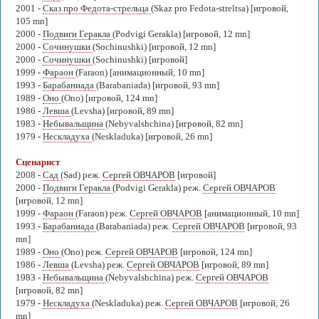
2001 -
Сказ про Федота-стрельца
(Skaz pro Fedota-streltsa) [игровой,
105 mn]
2000 -
Подвиги Геракла
(Podvigi Gerakla) [игровой, 12 mn]
2000 -
Сочинушки
(Sochinushki) [игровой, 12 mn]
2000 -
Сочинушки
(Sochinushki) [игровой]
1999 -
Фараон
(Faraon) [анимационный, 10 mn]
1993 -
Барабаниада
(Barabaniada) [игровой, 93 mn]
1989 -
Оно
(Ono) [игровой, 124 mn]
1986 -
Левша
(Levsha) [игровой, 89 mn]
1983 -
Небывальщина
(Nebyvalshchina) [игровой, 82 mn]
1979 -
Нескладуха
(Neskladuka) [игровой, 26 mn]
Сценарист
2008 -
Сад
(Sad) реж.
Сергей ОВЧАРОВ
[игровой]
2000 -
Подвиги Геракла
(Podvigi Gerakla) реж.
Сергей ОВЧАРОВ
[игровой, 12 mn]
1999 -
Фараон
(Faraon) реж.
Сергей ОВЧАРОВ
[анимационный, 10 mn]
1993 -
Барабаниада
(Barabaniada) реж.
Сергей ОВЧАРОВ
[игровой, 93
mn]
1989 -
Оно
(Ono) реж.
Сергей ОВЧАРОВ
[игровой, 124 mn]
1986 -
Левша
(Levsha) реж.
Сергей ОВЧАРОВ
[игровой, 89 mn]
1983 -
Небывальщина
(Nebyvalshchina) реж.
Сергей ОВЧАРОВ
[игровой, 82 mn]
1979 -
Нескладуха
(Neskladuka) реж.
Сергей ОВЧАРОВ
[игровой, 26
mn]