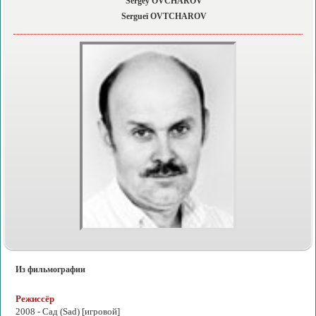
Sergey OVCHAROV
Sergueï OVTCHAROV
Из фильмографии
Режиссёр
2008 -
Сад
(Sad) [игровой]