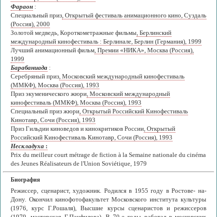
Фараон
:
Специальный приз
, Открытый фестиваль анимационного кино, Суздаль
(Россия), 2000
Золотой медведь, Короткометражные фильмы
, Берлинский
международный кинофестиваль : Берлинале, Берлин (Германия), 1999
Лучший анимационный фильм
, Премии «НИКА», Москва (Россия),
1999
Барабаниада
:
Серебряный приз
, Московский международный кинофестиваль
(ММКФ), Москва (Россия), 1993
Приз экуменического жюри
, Московский международный
кинофестиваль (ММКФ), Москва (Россия), 1993
Специальный приз жюри
, Открытый Российский Кинофестиваль
Кинотавр, Сочи (Россия), 1993
Приз Гильдии киноведов и кинокритиков России
, Открытый
Российский Кинофестиваль Кинотавр, Сочи (Россия), 1993
Нескладуха
:
Prix du meilleur court métrage de fiction à la Semaine nationale du cinéma
des Jeunes Réalisateurs de l'Union Soviétique, 1979
Биография
Режиссер, сценарист, художник. Родился в 1955 году в Ростове- на-
Дону. Окончил кинофотофакультет Московского института культуры
(1976, курс Г.Рошаля), Высшие курсы сценаристов и режиссеров