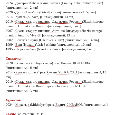
2024 -
Дмитрий Кабалевский.Клоуны
(Dmitriy Kabalevskiy.Klouny)
[анимационный, 2 mn]
2020 -
Детский альбом
(Detskij albom) [анимационный, 57 mn]
2014 -
Купава
(Kupava) [анимационный, 13 mn]
2010 -
Сказки старого пианино. Джоаккино Россини
(Skazki starogo
pianino. Dzhoakkino Rossini) [анимационный, 3 mn]
2007 -
Сказки старого пианино. Антонио Вивальди
(Skazki starogo
pianino. Antonio Vivaldi) [анимационный, 13 mn]
2002 -
Человек с Луны
(Chelovek s luny) [анимационный, 14 mn]
1999 -
Ваш Пушкин
(Vash Pushkin) [анимационный, 10 mn]
1995 -
Нюркина баня
(Nyurkina banya) [анимационный, 8 mn]
Сценарист
2020 -
Белая змея
(Belaya zmeya) реж.
Полина ФЕДОРОВА
[анимационный, 6 mn]
2014 -
Купава
(Kupava) реж.
Оксана ЧЕРКАСОВА
[анимационный, 13
mn]
2010 -
Сказки старого пианино. Джоаккино Россини
(Skazki starogo
pianino. Dzhoakkino Rossini) реж.
Оксана ЧЕРКАСОВА
[анимационный, 3 mn]
Художник
2024 -
Михалыч
(Mikhalych) реж.
Вадим_2 ИВАНОВ
[анимационный]
Сайты :
animator.ru
,
IMDb