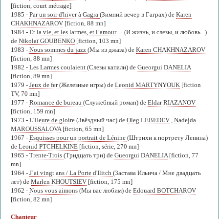
[fiction, court métrage]
1985 -
Par un soir d'hiver à Gagra
(Зимний вечер в Гаграх) de
Karen
CHAKHNAZAROV
[fiction, 88 mn]
1984 -
Et la vie, et les larmes, et l’amour…
(И жизнь, и слезы, и любовь...)
de
Nikolaï GOUBENKO
[fiction, 103 mn]
1983 -
Nous sommes du jazz
(Мы из джаза) de
Karen CHAKHNAZAROV
[fiction, 88 mn]
1982 -
Les Larmes coulaient
(Слезы капали) de
Gueorgui DANELIA
[fiction, 89 mn]
1979 -
Jeux de fer
(Железные игры) de
Leonid MARTYNYOUK
[fiction
TV, 70 mn]
1977 -
Romance de bureau
(Служебный роман) de
Eldar RIAZANOV
[fiction, 159 mn]
1973 -
L'Heure de gloire
(Звёздный час) de
Oleg LEBEDEV
,
Nadejda
MAROUSSALOVA
[fiction, 65 mn]
1967 -
Esquisses pour un portrait de Lénine
(Штрихи к портрету Ленина)
de
Leonid PTCHELKINE
[fiction, série, 270 mn]
1965 -
Trente-Trois
(Тридцать три) de
Gueorgui DANELIA
[fiction, 77
mn]
1964 -
J’ai vingt ans / La Porte d'Ilitch
(Застава Ильича / Мне двадцать
лет) de
Marlen KHOUTSIEV
[fiction, 175 mn]
1962 -
Nous vous aimons
(Мы вас любим) de
Edouard BOTCHAROV
[fiction, 82 mn]
Chanteur