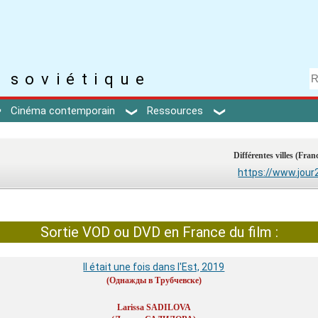
 soviétique
Cinéma contemporain
Ressources
Différentes villes (Fran
https://www.jour
Sortie VOD ou DVD en France du film :
Il était une fois dans l'Est, 2019
(Однажды в Трубчевске)
Larissa SADILOVA