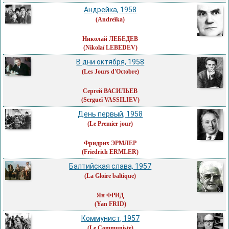
Андрейка, 1958
(Andreïka)
Николай ЛЕБЕДЕВ
(Nikolaï LEBEDEV)
В дни октября, 1958
(Les Jours d'Octobre)
Сергей ВАСИЛЬЕВ
(Sergueï VASSILIEV)
День первый, 1958
(Le Premier jour)
Фридрих ЭРМЛЕР
(Friedrich ERMLER)
Балтийская слава, 1957
(La Gloire baltique)
Ян ФРИД
(Yan FRID)
Коммунист, 1957
(Le Communiste)