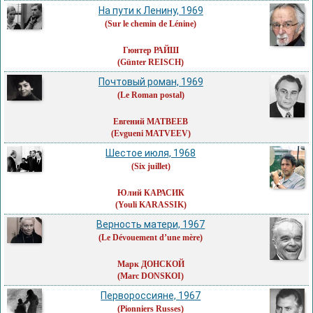
На пути к Ленину, 1969
(Sur le chemin de Lénine)
Гюнтер РАЙШ
(Günter REISCH)
Почтовый роман, 1969
(Le Roman postal)
Евгений МАТВЕЕВ
(Evgueni MATVEEV)
Шестое июля, 1968
(Six juillet)
Юлий КАРАСИК
(Youli KARASSIK)
Верность матери, 1967
(Le Dévouement d’une mère)
Марк ДОНСКОЙ
(Marc DONSKOI)
Первороссияне, 1967
(Pionniers Russes)