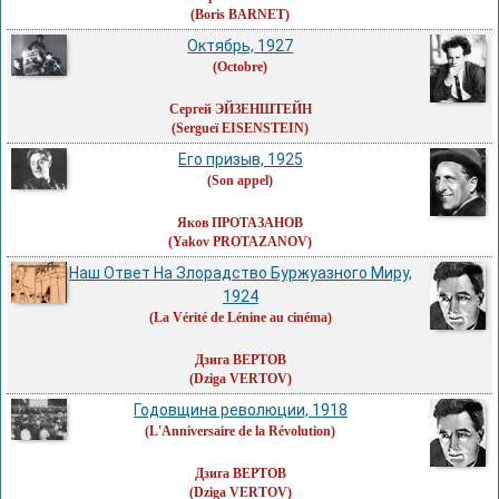
(Boris BARNET)
Октябрь, 1927
(Octobre)
Сергей ЭЙЗЕНШТЕЙН
(Sergueï EISENSTEIN)
Его призыв, 1925
(Son appel)
Яков ПРОТАЗАНОВ
(Yakov PROTAZANOV)
Наш Ответ На Злорадство Буржуазного Миру,
1924
(La Vérité de Lénine au cinéma)
Дзига ВЕРТОВ
(Dziga VERTOV)
Годовщина революции, 1918
(L'Anniversaire de la Révolution)
Дзига ВЕРТОВ
(Dziga VERTOV)