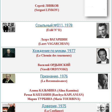
Сергей ЛИНКОВ
(Sergueï LINKOV)
Ссыльный №011, 1978
(Exilé N°11)
Лаэрт ВАГАРШЯН
(Laert VAGARCHIAN)
Хождение по мукам, 1977
(Le Chemin des tourments)
Василий ОРДЫНСКИЙ
(Vassili ORDYNSKI)
Признание, 1976
(La Reconnaissance)
Алина КАЗЬМИНА
(Alina Kazmina)
Рачья КАПЛАНЯН
(Ratchya KAPLANIAN)
Мария ТУРБИНА
(Maria TOURBINA)
Доверие, 1975
(La Confiance)