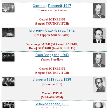
Свет над Россией, 1947
(Lumière sur la Russie)
Сергей ЮТКЕВИЧ
(Sergueï YOUTKEVITCH)
Его зовут Сухэ - Батор, 1942
(On l’appelle Soukhe-Bator)
Александр ЗАРХИ
(Aleksandr ZARKHI)
Иосиф ХЕЙФИЦ
(Iossif KHEIFITS)
Яков Свердлов, 1940
(Yakov Sverdlov)
Сергей ЮТКЕВИЧ
(Sergueï YOUTKEVITCH)
Ленин в 1918 году, 1939
(Lénine en 1918)
Михаил РОММ
(Mikhaïl ROMM)
Великое зарево, 1938