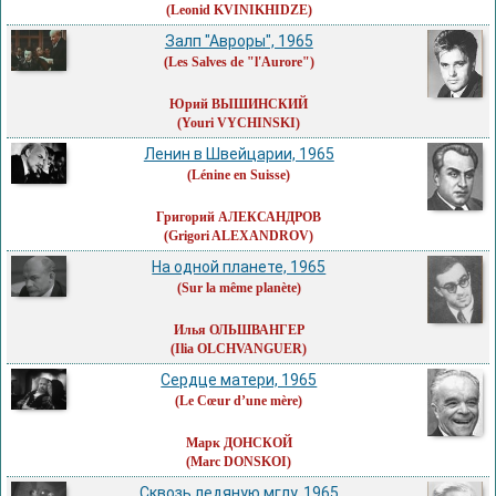
(Leonid KVINIKHIDZE)
Залп "Авроры", 1965
(Les Salves de "l'Aurore")
Юрий ВЫШИНСКИЙ
(Youri VYCHINSKI)
Ленин в Швейцарии, 1965
(Lénine en Suisse)
Григорий АЛЕКСАНДРОВ
(Grigori ALEXANDROV)
На одной планете, 1965
(Sur la même planète)
Илья ОЛЬШВАНГЕР
(Ilia OLCHVANGUER)
Сердце матери, 1965
(Le Cœur d’une mère)
Марк ДОНСКОЙ
(Marc DONSKOI)
Сквозь ледяную мглу, 1965