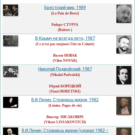
Брестский мир, 1989
(La Paix de Brest)
Роберт СТУРУА
(Robert )
В Крыму не всегда лето, 1987
(Ce n'est pas toujours l'été en Crimée)
Вилен НОВАК
(Vilen NOVAK)
Николай Подвойский, 1987
(Nikolai Podvoïski)
Юрий БОРЕЦКИЙ
(Youri BORETSKI)
В.И.Ленин. Страницы жизни, 1982
(Lénine. Pages de vie)
Виктор ЛИСАКОВИЧ
(Viktor LISSAKOVITCH)
В.И.Ленин. Страницы жизни (сериал 1982 –