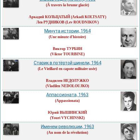
(À travers la brume glacée)
Аркадий КОЛЬЦАТЫЙ
(Arkadi KOLTSATY)
Лев РУДНИКОВ
(Lev ROUDNIKOV)
Минута истории, 1964
(Une minute d'histoire)
Виктор ТУРБИН
(Viktor TOURBINE)
Старик в потёртой шинели, 1964
(Le Vieillard en capote militaire usée)
Владилен НЕДОЛУЖКО
(Vladilen NEDOLOUJKO)
Аппассионата, 1963
(Appassionata)
Юрий ВЫШИНСКИЙ
(Youri VYCHINSKI)
Именем революции, 1963
(Au nom de la révolution)