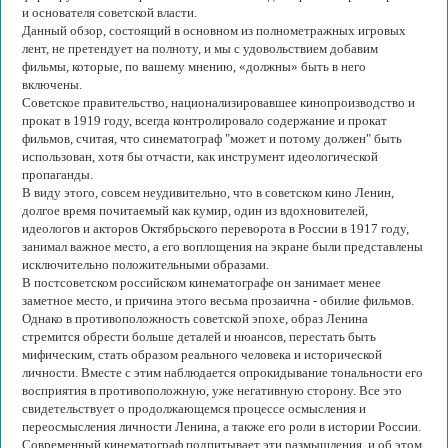
и основателя советской власти.
Данный обзор, состоящий в основном из полнометражных игровых
лент, не претендует на полноту, и мы с удовольствием добавим
фильмы, которые, по вашему мнению, «должны» быть в него
включены.
Советское правительство, национализировавшее кинопроизводство и
прокат в 1919 году, всегда контролировало содержание и прокат
фильмов, считая, что синематограф "может и потому должен" быть
использован, хотя бы отчасти, как инструмент идеологической
пропаганды.
В виду этого, совсем неудивительно, что в советском кино Ленин,
долгое время почитаемый как кумир, один из вдохновителей,
идеологов и акторов Октябрьского переворота в России в 1917 году,
занимал важное место, а его воплощения на экране были представлены
исключительно положительными образами.
В постсоветском российском кинематографе он занимает менее
заметное место, и причина этого весьма прозаична - обилие фильмов.
Однако в противоположность советской эпохе, образ Ленина
стремится обрести больше деталей и нюансов, перестать быть
мифическим, стать образом реального человека и исторической
личности. Вместе с этим наблюдается опрокидывание тональности его
восприятия в противоположную, уже негативную сторону. Все это
свидетельствует о продолжающемся процессе осмысления и
переосмысления личности Ленина, а также его роли в истории России.
Современный кинематограф подпитывает эти размышления, и об этом