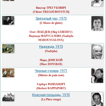
Виктор ТРЕГУБОВИЧ
(Viktor TREGOUBOVITCH)
Звёздный час, 1973
(L'Heure de gloire)
Олег ЛЕБЕДЕВ
(Oleg LEBEDEV)
Надежда МАРУСАЛОВА
(Nadejda
MAROUSSALOVA)
Надежда, 1973
(Nadejda)
Марк ДОНСКОЙ
(Marc DONSKOI)
Черные сухари, 1971
(Miettes de pain noir)
Герберт РАППАПОРТ
(Herbert RAPPAPORT)
Красная площадь, 1970
(La Place rouge)