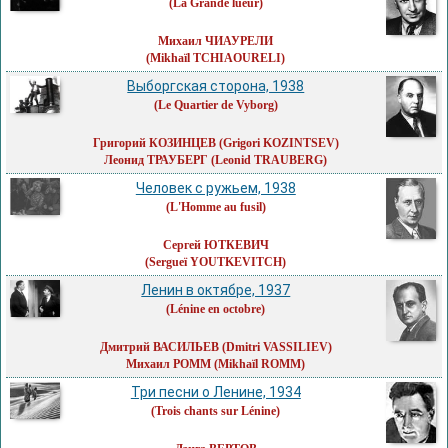
(La Grande lueur)
Михаил ЧИАУРЕЛИ
(Mikhaïl TCHIAOURELI)
Выборгская сторона, 1938
(Le Quartier de Vyborg)
Григорий КОЗИНЦЕВ
(Grigori KOZINTSEV)
Леонид ТРАУБЕРГ
(Leonid TRAUBERG)
Человек с ружьем, 1938
(L'Homme au fusil)
Сергей ЮТКЕВИЧ
(Sergueï YOUTKEVITCH)
Ленин в октябре, 1937
(Lénine en octobre)
Дмитрий ВАСИЛЬЕВ
(Dmitri VASSILIEV)
Михаил РОММ
(Mikhaïl ROMM)
Три песни о Ленине, 1934
(Trois chants sur Lénine)