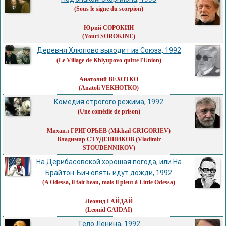
(Sous le signe du scorpion)
Юрий СОРОКИН
(Youri SOROKINE)
Деревня Хлюпово выходит из Союза, 1992
(Le Village de Khlyupovo quitte l'Union)
Анатолий ВЕХОТКО
(Anatoli VEKHOTKO)
Комедия строгого режима, 1992
(Une comédie de prison)
Михаил ГРИГОРЬЕВ
(Mikhaïl GRIGORIEV)
Владимир СТУДЕННИКОВ
(Vladimir
STOUDENNIKOV)
На Дерибасовской хорошая погода, или На
Брайтон-Бич опять идут дожди, 1992
(A Odessa, il fait beau, mais il pleut à Little Odessa)
Леонид ГАЙДАЙ
(Leonid GAIDAI)
Тело Ленина, 1992