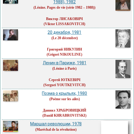
1988), 1982
(Lénine. Pages de vie (série 1982 – 1988))
Виктор ЛИСАКОВИЧ
(Viktor LISSAKOVITCH)
20 декабря, 1981
(Le 20 décembre)
Григорий НИКУЛИН
(Grigori NIKOULINE)
Ленин в Париже, 1981
(Lénine à Paris)
Сергей ЮТКЕВИЧ
(Sergueï YOUTKEVITCH)
Поэма о крыльях, 1980
(Poème sur les ailes)
Даниил ХРАБРОВИЦКИЙ
(Daniil KHRABROVITSKI)
Маршал революции, 1978
(Maréchal de la révolution)