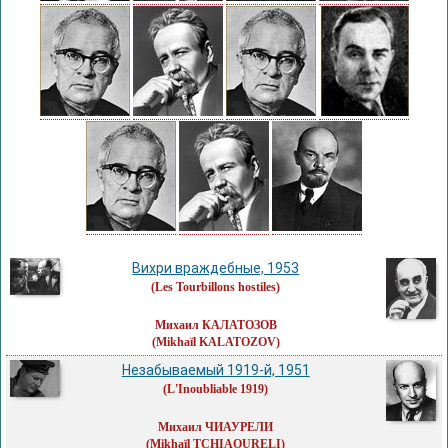
Вихри враждебные, 1953
(Les Tourbillons hostiles)
Михаил КАЛАТОЗОВ
(Mikhaïl KALATOZOV)
Незабываемый 1919-й, 1951
(L'Inoubliable 1919)
Михаил ЧИАУРЕЛИ
(Mikhaïl TCHIAOURELI)