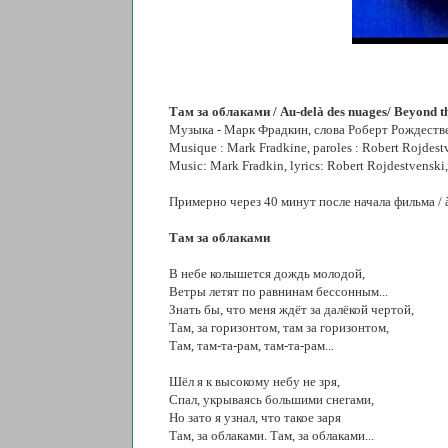
Там за облаками / Au-delà des nuages/ Beyond th
Mузыка - Марк Фрадкин, слова Роберт Рождестве
Musique : Mark Fradkine, paroles : Robert Rojdest
Music: Mark Fradkin, lyrics: Robert Rojdestvenski
Примерно через 40 минут после начала фильма / à e
Там за облаками
В небе колышется дождь молодой,
Ветры летят по равнинам бессонным...
Знать бы, что меня ждёт за далёкой чертой,
Там, за горизонтом, там за горизонтом,
Там, там-та-рам, там-та-рам...
Шёл я к высокому небу не зря,
Спал, укрываясь большими снегами,
Hо зато я узнал, что такое заря
Там, за облаками. Там, за облаками...