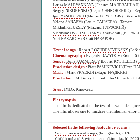
Larisa MALEVANNAYA
(Лариса МАЛЕВАННАЯ) ..
Sergey NIKONENKO
(Сергей НИКОНЕНКО) ...Ev
Igor YASULOVICH
(Игорь ЯСУЛОВИЧ) ...Viktor K
Yelena SANAEVA
(Елена САНАЕВА) ...Tamara
Mikhail GLUZSKY
(Михаил ГЛУЗСКИЙ)
Vladislav DVORZHETSKY
(Владислав ДВОРЖЕ
Yuri NAZAROV
(Юрий НАЗАРОВ)
Text of songs :
Robert ROZHDESTVENSKY
(Роб
Cinematography :
Evgeniy DAVYDOV
(Евгений
Songs :
Boris KUZNETSOV
(Борис КУЗНЕЦОВ),
Production design :
Piotr PASHKEVICH
(Пётр П
Music :
Mark FRADKIN
(Марк ФРАДКИН)
Production :
M. Gorky Central Film Studio for Chi
Sites :
IMDb
,
Kino-teatr
Plot synopsis
The film is dedicated to the test pilots and designers
The film allows one to imagine the inhuman effort i
Selected in the following festivals or events :
-
Soviet cinema and songs
, (kinoglaz.fr), 2026
-
Childhood and Soviet cinema
, (kinoglaz.fr), 2026