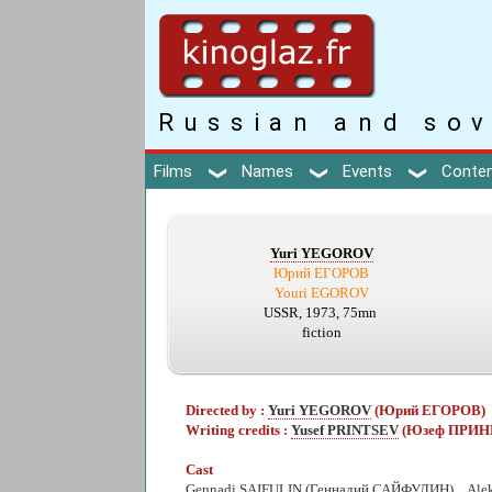
Russian and sov
Films
Names
Events
Conte
Yuri YEGOROV
Юрий ЕГОРОВ
Youri EGOROV
USSR, 1973, 75mn
fiction
Directed by :
Yuri YEGOROV
(Юрий ЕГОРОВ)
Writing credits :
Yusef PRINTSEV
(Юзеф ПРИН
Cast
Gennadi SAIFULIN
(Геннадий САЙФУЛИН) ...Ale