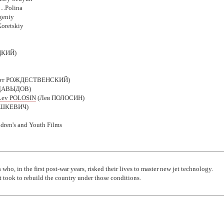
.Polina
geniy
oretskiy
ЦКИЙ)
ерт РОЖДЕСТВЕНСКИЙ)
 ДАВЫДОВ)
Lev POLOSIN
(Лев ПОЛОСИН)
АШКЕВИЧ)
ldren's and Youth Films
 who, in the first post-war years, risked their lives to master new jet technology.
t took to rebuild the country under those conditions.