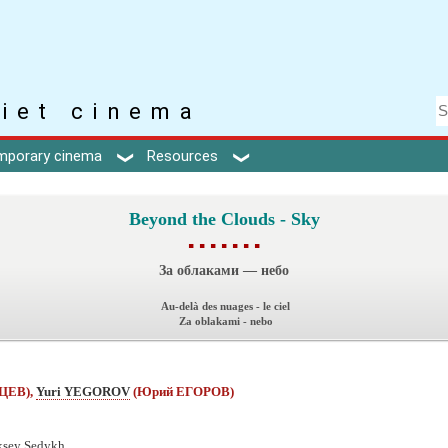
iet cinema
mporary cinema
Resources
Beyond the Clouds - Sky
▪ ▪ ▪ ▪ ▪ ▪ ▪
За облаками — небо
Au-delà des nuages - le ciel
Za oblakami - nebo
ЦЕВ),
Yuri YEGOROV
(Юрий ЕГОРОВ)
ksey Sedykh