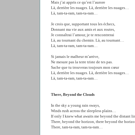
Mais j’ai appris ce qu’est l’aurore
Là, derrière les nuages. Là, derrière les nuages…
Là, tam-ta-ram, tam-ta-ram…
Je crois que, supportant tous les échecs,
Donnant ma vie aux amis et aux routes,
Je connaîtrai l’amour, je te rencontrerai
Là, au tournant du chemin. Là, au tournant…
Là, tam-ta-ram, tam-ta-ram…
Si jamais le malheur m’arrive,
Ne mesure pas la terre triste de tes pas.
Sache que tu trouveras toujours mon cœur
Là, derrière les nuages. Là, derrière les nuages…
Là, tam-ta-ram, tam-ta-ram…
There, Beyond the Clouds
In the sky a young rain sways,
Winds rush across the sleepless plains…
If only I knew what awaits me beyond the distant li
There, beyond the horizon, there beyond the horizo
There, tam-ta-ram, tam-ta-ram…