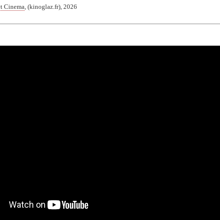
et Cinema
, (kinoglaz.fr), 2026