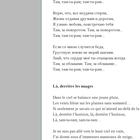
Там, там-та-рам, там-та-рам...
Верю, что, все неудачи стерпя,
Жизнь отдавая друзьям и дорогам,
Я узнаю любовь, повстречаю тебя
Там, за поворотом. Там, за поворотом...
Там, там-та-рам, там-та-рам...
Если со мною случится беда,
Грустную землю не меряй шагами.
Знай, что сердце моё ты отыщешь всегда
Там, за облаками. Там, за облаками...
Там, там-та-рам, там-та-рам...
Là, derrière les nuages
Dans le ciel se balance une jeune pluie,
Les vents filent sur les plaines sans sommeil…
Si seulement je savais ce qui m’attend au-delà de la 
Là, derrière l’horizon, là, derrière l’horizon,
Là, tam-ta-ram, tam-ta-ram…
Je ne suis pas allé vers le haut ciel en vain,
J’ai dormi sous d’immenses manteaux de neige,