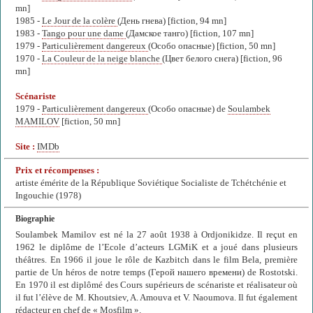
mn]
1985 -
Le Jour de la colère
(День гнева) [fiction, 94 mn]
1983 -
Tango pour une dame
(Дамское танго) [fiction, 107 mn]
1979 -
Particulièrement dangereux
(Особо опасные) [fiction, 50 mn]
1970 -
La Couleur de la neige blanche
(Цвет белого снега) [fiction, 96
mn]
Scénariste
1979 -
Particulièrement dangereux
(Особо опасные) de
Soulambek
MAMILOV
[fiction, 50 mn]
Site :
IMDb
Prix et récompenses :
artiste émérite de la République Soviétique Socialiste de Tchétchénie et
Ingouchie (1978)
Biographie
Soulambek Mamilov est né la 27 août 1938 à Ordjonikidze. Il reçut en
1962 le diplôme de l’Ecole d’acteurs LGMiK et a joué dans plusieurs
théâtres. En 1966 il joue le rôle de Kazbitch dans le film Bela, première
partie de Un héros de notre temps (Герой нашего времени) de Rostotski.
En 1970 il est diplômé des Cours supérieurs de scénariste et réalisateur où
il fut l’élève de M. Khoutsiev, A. Amouva et V. Naoumova. Il fut également
rédacteur en chef de « Mosfilm ».