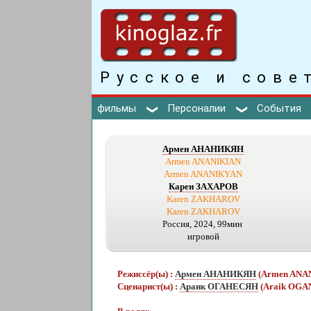
Русское и сове
фильмы
Персоналии
События
Армен АНАНИКЯН
Armen ANANIKIAN
Armen ANANIKYAN
Карен ЗАХАРОВ
Karen ZAKHAROV
Karen ZAKHAROV
Россия, 2024, 99мин
игровой
Режиссёр(ы) :
Армен АНАНИКЯН
(Armen ANA
Сценарист(ы) :
Араик ОГАНЕСЯН
(Araik OGA