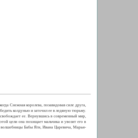
огда Снежная королева, позавидовав силе друга,
обедить колдунью и заточил ее в ледяную тюрьму.
освобождает ее. Вернувшись в современный мир,
этой цели она похищает мальчика и увозит его в
ю волшебницы Бабы Яги, Ивана Царевича, Марьи-