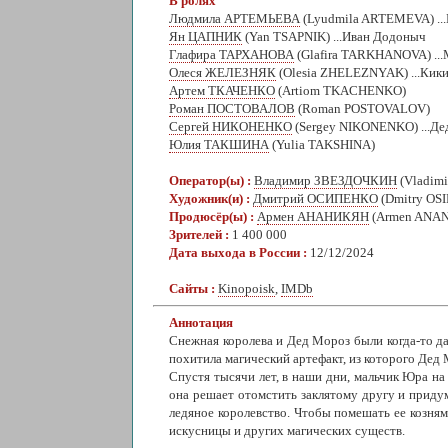
В ролях
Людмила АРТЕМЬЕВА
(Lyudmila ARTEMEVA) ...
Ян ЦАПНИК
(Yan TSAPNIK) ...Иван Додоныч
Глафира ТАРХАНОВА
(Glafira TARKHANOVA) ..
Олеся ЖЕЛЕЗНЯК
(Olesia ZHELEZNYAK) ...Кик
Артем ТКАЧЕНКО
(Artiom TKACHENKO)
Роман ПОСТОВАЛОВ
(Roman POSTOVALOV)
Сергей НИКОНЕНКО
(Sergey NIKONENKO) ...Д
Юлия ТАКШИНА
(Yulia TAKSHINA)
Оператор(ы) :
Владимир ЗВЕЗДОЧКИН
(Vladim
Художник(и) :
Дмитрий ОСИПЕНКО
(Dmitry OS
Продюсёр(ы) :
Армен АНАНИКЯН
(Armen ANA
Зрителей :
1 400 000
Дата выхода в России :
12/12/2024
Сайты :
Kinopoisk
,
IMDb
Аннотация
Снежная королева и Дед Мороз были когда-то да
похитила магический артефакт, из которого Дед 
Спустя тысячи лет, в наши дни, мальчик Юра н
она решает отомстить заклятому другу и придум
ледяное королевство. Чтобы помешать ее козня
искусницы и других магических существ.