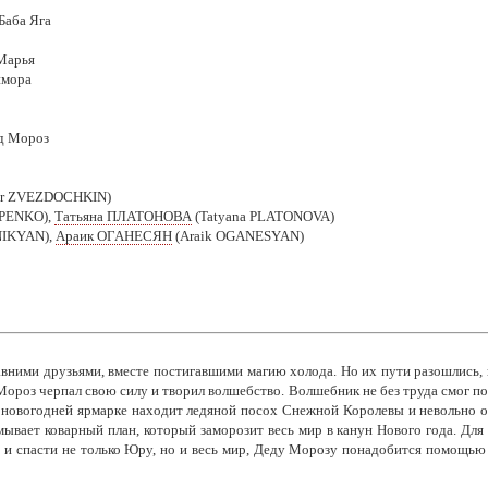
Баба Яга
.Марья
имора
ед Мороз
ir ZVEZDOCHKIN)
IPENKO),
Татьяна ПЛАТОНОВА
(Tatyana PLATONOVA)
NIKYAN),
Араик ОГАНЕСЯН
(Araik OGANESYAN)
вними друзьями, вместе постигавшими магию холода. Но их пути разошлись, к
Мороз черпал свою силу и творил волшебство. Волшебник не без труда смог п
а новогодней ярмарке находит ледяной посох Снежной Королевы и невольно 
ывает коварный план, который заморозит весь мир в канун Нового года. Для 
м и спасти не только Юру, но и весь мир, Деду Морозу понадобится помощь