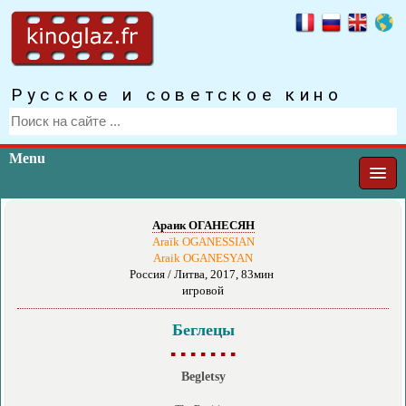
Русское и советское кино
Menu
Араик ОГАНЕСЯН
Araïk OGANESSIAN
Araik OGANESYAN
Россия / Литва, 2017, 83мин
игровой
Беглецы
▪ ▪ ▪ ▪ ▪ ▪ ▪
Begletsy