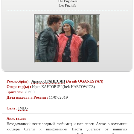
The Fugitives
Les Fugitifs
Режиссёр(ы) :
Араик ОГАНЕСЯН
(Araik OGANESYAN)
Оператор(ы) :
Ирек ХАРТОВИЧ
(Irek HARTOWICZ)
Зрителей :
8 600
Дата выхода в России :
11/07/2019
Сайт :
IMDb
Аннотация
Незадачливый всенародный любимец и поп-певец Алекс в компании
киллера Степы и нимфоманки Насти убегают от нанятых